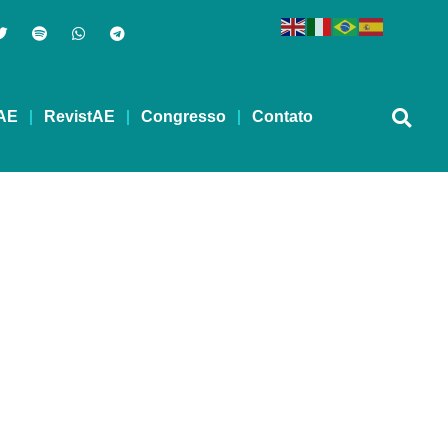
AE
RevistAE
Congresso
Contato
igente: Como fazer a