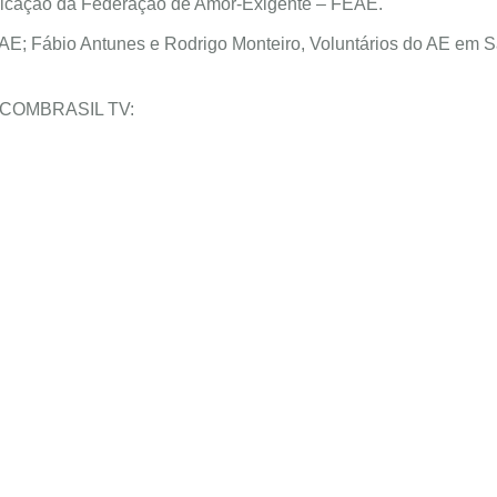
icação da Federação de Amor-Exigente – FEAE.
 FEAE; Fábio Antunes e Rodrigo Monteiro, Voluntários do AE em 
ela COMBRASIL TV: