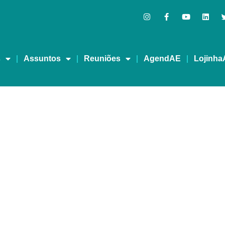
s
Assuntos
Reuniões
AgendAE
Lojinha
Vez Melhor com Amor-Ex
drogas?