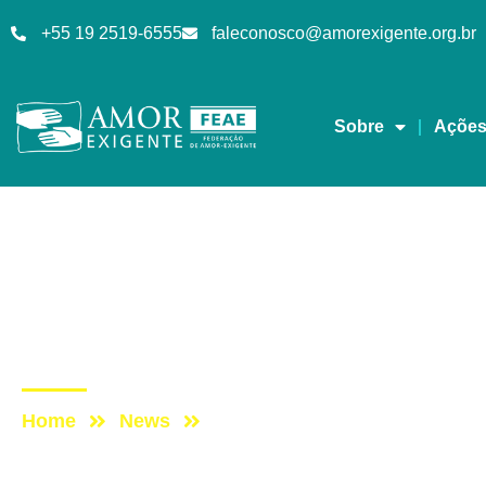
+55 19 2519-6555
faleconosco@amorexigente.org.br
Sobre
Açõe
Cada Vez Melhor
Post: Programa Cada 
prevenção ao uso de 
Home
News
Post