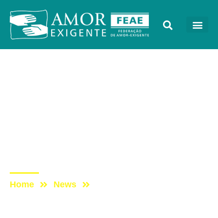
Cada Vez Melhor
Post: Programa Cada Vez
Melhor –
Relacionamentos
amorosos saudáveis com
Amor-Exigente
Home
News
Post