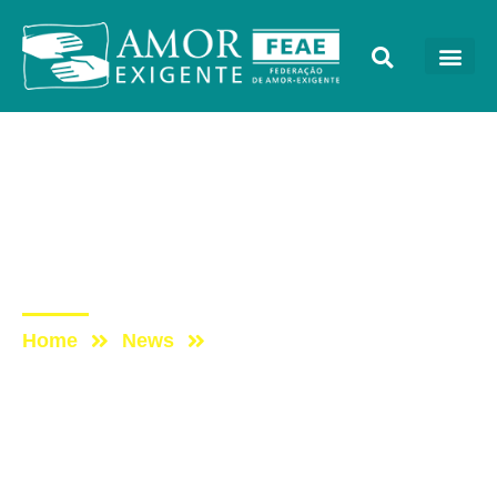
AE na Mídia
Post: PROGRAMA
TOCANDO EM FRENTE
FAMÍLIA COM AE (03/09)
Home
News
Post