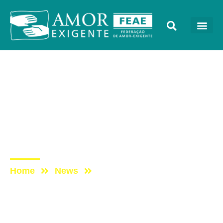
AE na Mídia
Post: PROGRAMA
TOCANDO EM FRENTE
FAMÍLIA COM AE –
29/09/2018
Home
News
Post