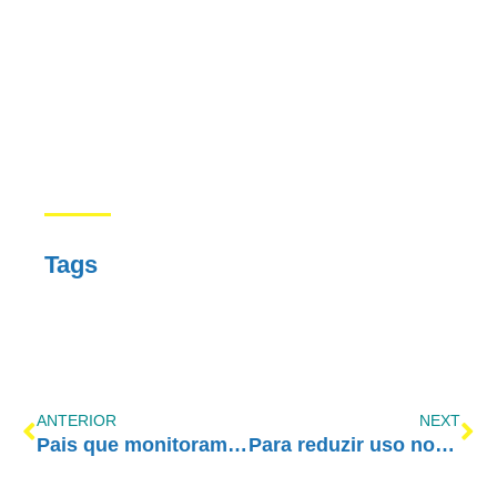
Tags
ANTERIOR
NEXT
Pais que monitoram seus filhos previnem envolvimento precoce com drogas
Para reduzir uso nocivo do álcool e suas consequências, OPAS/OMS lança iniciativa SAFER no Brasil