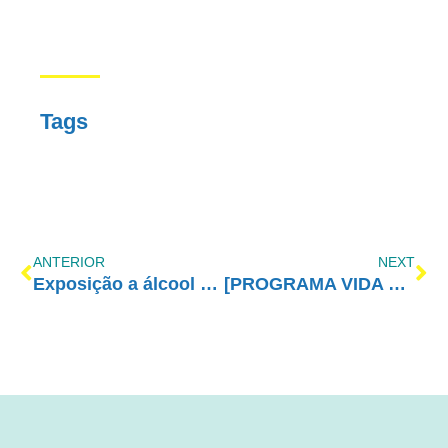
Tags
ANTERIOR
NEXT
Exposição a álcool e drogas em casa interfere no consumo futuro
[PROGRAMA VIDA MELHOR – REDEVIDA] – 08/08