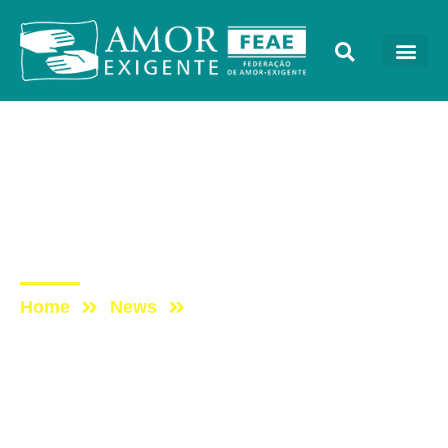
Sem categoria
Post: [PROGRAMA VIDA
MELHOR – REDEVIDA] –
01/08
Home
News
Post