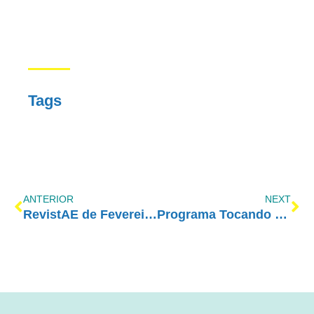
Tags
ANTERIOR
NEXT
RevistAE de Fevereiro/2019 – Edição Digital
Programa Tocando em Frente Família com Amor-Exigente – 09/02/2019