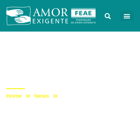
Sem categoria
Post: [PROGRAMA VIDA
MELHOR – REDEVIDA] –
06/06/2016
Home
News
Post