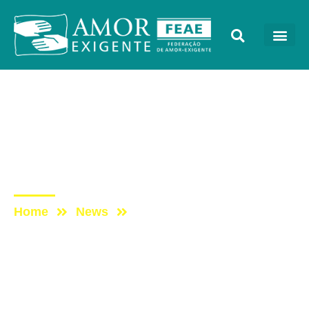
Sem categoria
Post: PROGRAMA VIDA
MELHOR – REDEVIDA –
06/11/2017
Home
News
Post