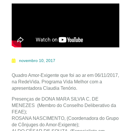
novembro 10, 2017
Quadro Amor-Exigente que foi ao ar em 06/11/2017,
na RedeVida. Programa Vida Melhor com a
apresentadora Claudia Tenório.
Presenças de DONA MARA SILVIA C. DE
MENEZES (Membro do Conselho Deliberativo da
FEAE);
ROSANA NASCIMENTO, (Coordenadora do Grupo
de Cônjuges do Amor-Exigente);