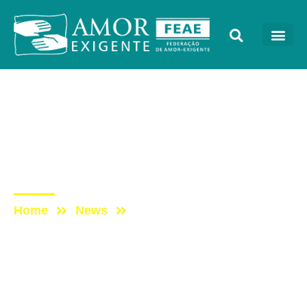
Sem categoria
Post: PROGRAMA VIDA
MELHOR – REDEVIDA –
14/11
Home
News
Post