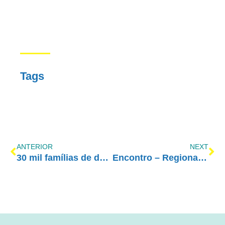
Tags
ANTERIOR
NEXT
30 mil famílias de dependentes protestam contra Soninha Francine
Encontro – Regional Mafra/SC – 18/11