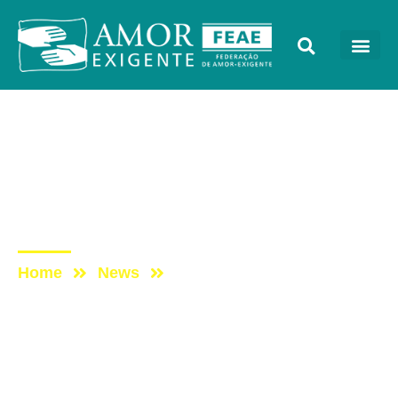
Sem categoria
Post: PROGRAMA VIDA
MELHOR – REDEVIDA –
17/10
Home
News
Post