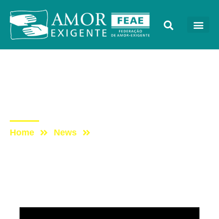
Sem categoria
Post: Programa Vida
Melhor – RedeVida – 22/05
Home
News
Post