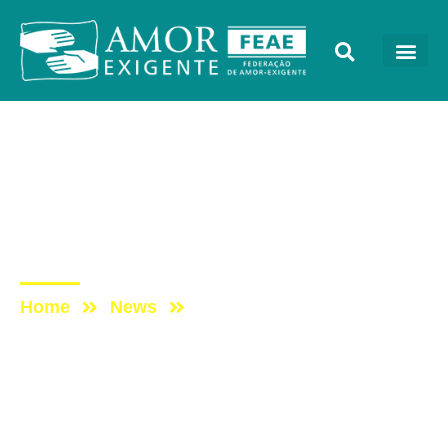
Sem categoria
Post: [PROGRAMA VIDA
MELHOR – REDEVIDA] –
22/08
Home
News
Post