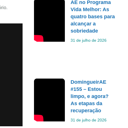
AE no Programa
rio.
Vida Melhor: As
quatro bases para
alcançar a
sobriedade
31 de julho de 2026
DomingueirAE
#155 – Estou
limpo, e agora?
As etapas da
recuperação
31 de julho de 2026