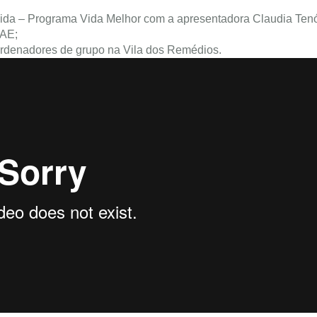
ida – Programa Vida Melhor com a apresentadora Claudia Tenó
EAE;
denadores de grupo na Vila dos Remédios.