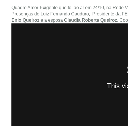
Quadro Amor-Exigente que foi ao ar em 24/10, na Rede V
Presenças de Luiz Fernando Cauduro
,
Presidente da F
Enio Queiroz
e a esposa
Claudia Roberta Queiroz
,
Coor