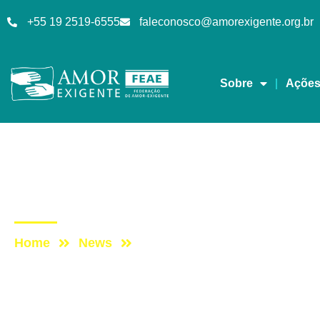
+55 19 2519-6555
faleconosco@amorexigente.org.br
Sobre
Açõe
Sem categoria
Post: PROGRAMA VID
Home
News
Post