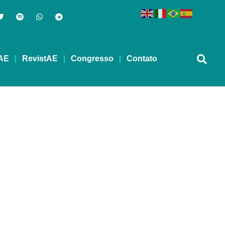
AE
RevistAE
Congresso
Contato
– 24/10