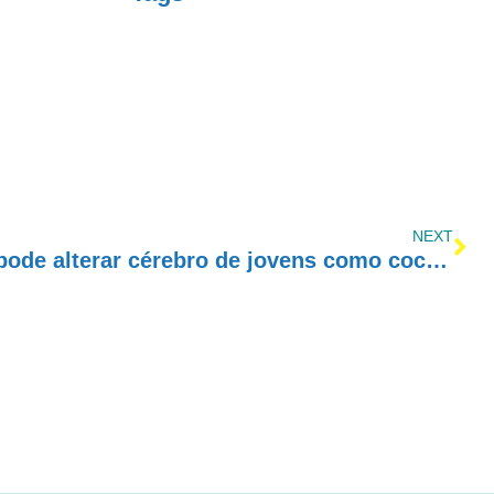
NEXT
Álcool com energético pode alterar cérebro de jovens como cocaína