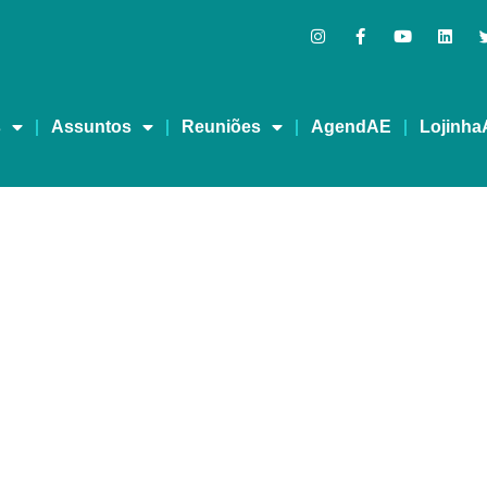
s
Assuntos
Reuniões
AgendAE
Lojinha
A MELHOR – REDEVIDA 