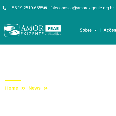
+55 19 2519-6555
faleconosco@amorexigente.org.br
Sobre
Açõe
Artigos
Post: PURIFICA-ME
Home
News
Post