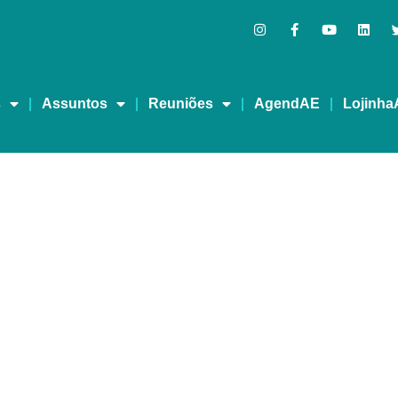
s
Assuntos
Reuniões
AgendAE
Lojinha