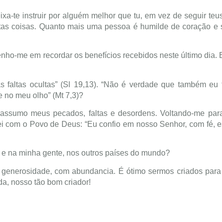
-te instruir por alguém melhor que tu, em vez de seguir teu
itas coisas. Quanto mais uma pessoa é humilde de coração e
enho-me em recordar os benefícios recebidos neste último dia. 
as faltas ocultas” (Sl 19,13). “Não é verdade que também eu
e no meu olho” (Mt 7,3)?
, assumo meus pecados, faltas e desordens. Voltando-me par
i com o Povo de Deus: “Eu confio em nosso Senhor, com fé, 
 e na minha gente, nos outros países do mundo?
generosidade, com abundancia. É ótimo sermos criados para 
da, nosso tão bom criador!