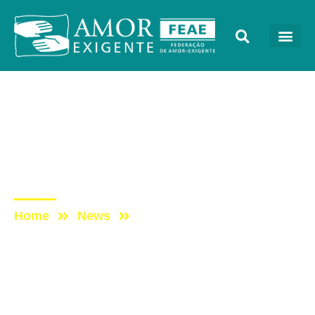
Eventos
Post: Palestra Gratuita –
Grupo Sementes de
Sucesso
Home
News
Post