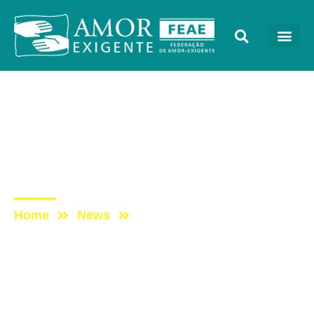
Artigos
Post: Quando o álcool e a
droga destroem uma
família
Home
News
Post