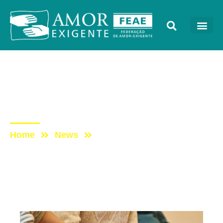
Artigos
Post: Quem é o idoso que
faz uso de drogas?
Home
News
Post