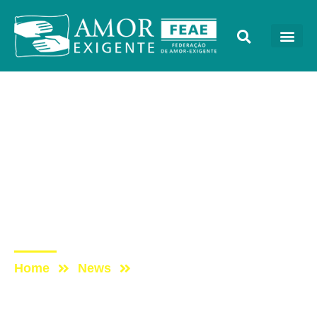
AE na Mídia
Post: “Quem vê jovens na
cracolândia não pode
defender
descriminalização das
drogas'”
Home
News
Post