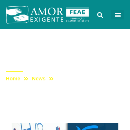
AE na Mídia
Post: Hoje na Rádio 9 de
Julho
Home
News
Post