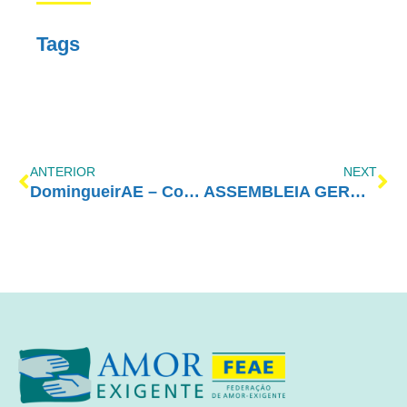
Tags
ANTERIOR
NEXT
DomingueirAE – Como o álcool afeta o cérebro
ASSEMBLEIA GERAL 2022