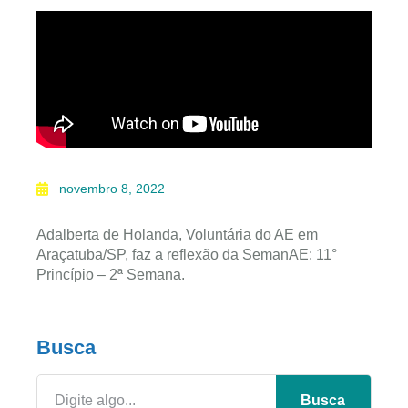
novembro 8, 2022
Adalberta de Holanda, Voluntária do AE em
Araçatuba/SP, faz a reflexão da SemanAE: 11°
Princípio – 2ª Semana.
Busca
Busca