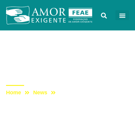
Mensagens
Post: Reflexão da
SemanAE – 11° Princípio –
2ª Semana
Home
News
Post