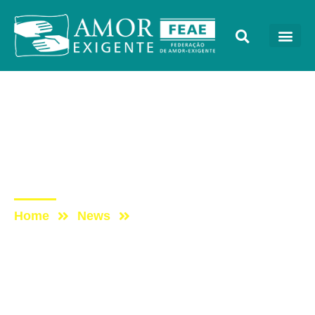
Mensagens
Post: REFLEXÃO DA
SEMANAE – 3° PRINCÍPIO
– 2ª SEMANA
Home
News
Post