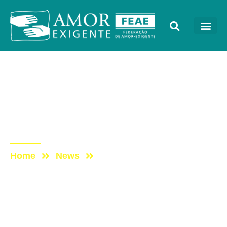
Mensagens
Post: Reflexão da
SemanAE – Novembro –
5ª Semana
Home
News
Post