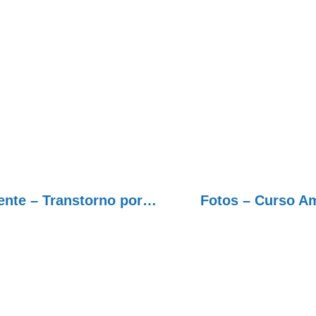
Programa Cada Vez Melhor com Amor-Exigente – Transtorno por Uso de Substâncias e Comorbidades
Fotos – Curso A