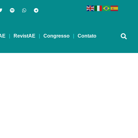
AE
RevistAE
Congresso
Contato
-Exigenteen –