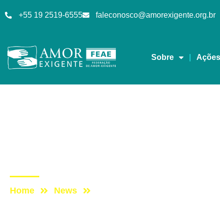
+55 19 2519-6555
faleconosco@amorexigente.org.br
Sobre
Açõe
Cursos
Post: Roda de Conver
19/08/2023
Home
News
Post