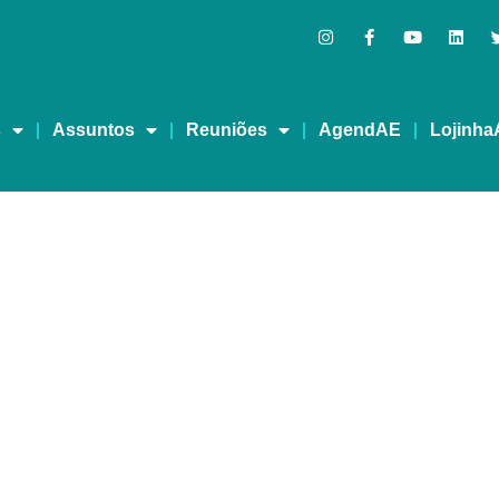
s
Assuntos
Reuniões
AgendAE
Lojinha
sa: Conhecendo o Amor