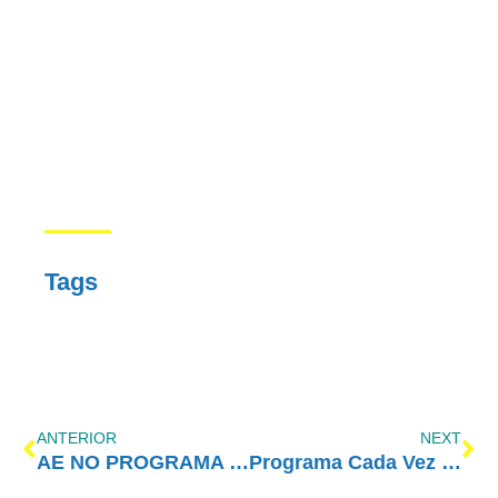
Tags
ANTERIOR
NEXT
AE NO PROGRAMA VIDA MELHOR – REDEVIDA – 18/09/2023
Programa Cada Vez Melhor com Amor-Exigente – Dia Nacional do Idoso