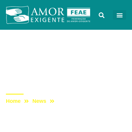
Cursos
Post: Roda de Conversa:
O Papel do voluntário na
sala do Amor-Exigentinho
e Amor-Exigenteen
Home
News
Post