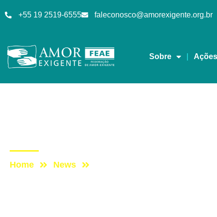
+55 19 2519-6555
faleconosco@amorexigente.org.br
Sobre
Açõe
Eventos
Post: SULÃO 2018: Pal
Home
News
Post