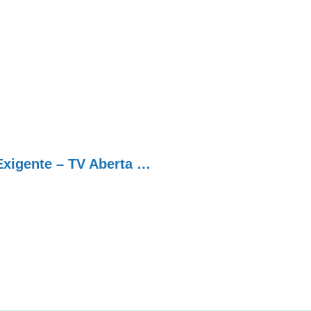
Programa da Família Brasileira com Amor-Exigente – TV Aberta SP