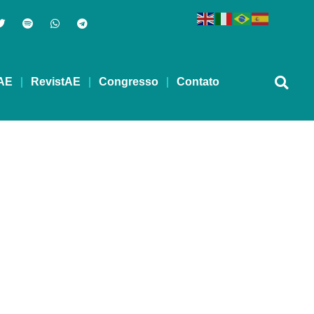
AE
RevistAE
Congresso
Contato
es