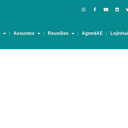
s
Assuntos
Reuniões
AgendAE
Lojinha
estrante – Thays Meirel