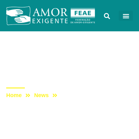
AE na Mídia
Post: Tocando em Frente
Família com AE –
02/04/2016
Home
News
Post