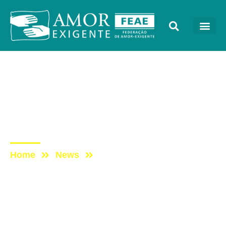
AE na Mídia
Post: TOCANDO EM
FRENTE FAMÍLIA COM AE
– 02/06/2018
Home
News
Post