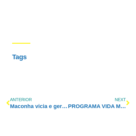
Tags
ANTERIOR
NEXT
Maconha vicia e gera prejuízos permanentes no cérebro, diz novo estudo
PROGRAMA VIDA MELHOR – REDEVIDA – 04/06/2018