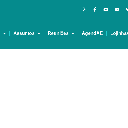
s
Assuntos
Reuniões
AgendAE
Lojinha
 “Uma história que prec