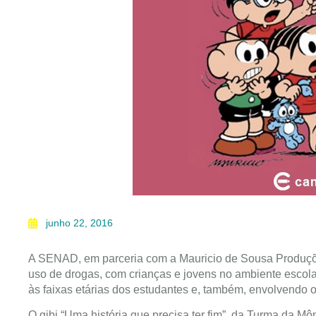
junho 22, 2016
A SENAD, em parceria com a Mauricio de Sousa Produções
uso de drogas, com crianças e jovens no ambiente escol
às faixas etárias dos estudantes e, também, envolvendo o
O gibi “Uma história que precisa ter fim”, da Turma da M