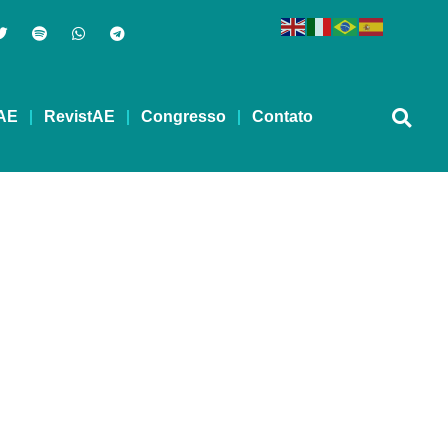
AE
RevistAE
Congresso
Contato
isa ter fim”