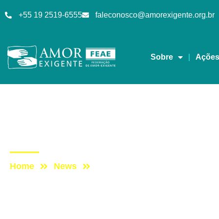
+55 19 2519-6555
faleconosco@amorexigente.org.br
Sobre
Açõe
Notícias
Post: Turma da Mônica:
Home
News
Post