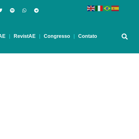
AE
RevistAE
Congresso
Contato
 bipolar para
combate à depressão