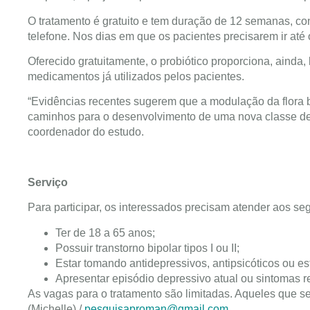
O tratamento é gratuito e tem duração de 12 semanas, c
telefone. Nos dias em que os pacientes precisarem ir até o
Oferecido gratuitamente, o probiótico proporciona, aind
medicamentos já utilizados pelos pacientes.
“Evidências recentes sugerem que a modulação da flora ba
caminhos para o desenvolvimento de uma nova classe de m
coordenador do estudo.
Serviço
Para participar, os interessados precisam atender aos seg
Ter de 18 a 65 anos;
Possuir transtorno bipolar tipos I ou II;
Estar tomando antidepressivos, antipsicóticos ou es
Apresentar episódio depressivo atual ou sintomas r
As vagas para o tratamento são limitadas. Aqueles que s
(Michelle) /
pesquisaproman@gmail.com
.