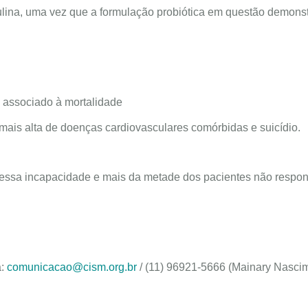
sulina, uma vez que a formulação probiótica em questão demons
á associado à mortalidade
mais alta de doenças cardiovasculares comórbidas e suicídio.
dessa incapacidade e mais da metade dos pacientes não respo
a:
comunicacao@cism.org.br
/ (11) 96921-5666 (Mainary Nasci