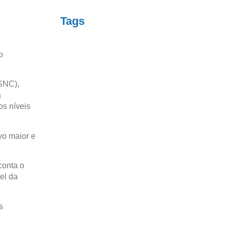
Tags
o
(SNC),
a
os níveis
vo maior e
conta o
el da
s