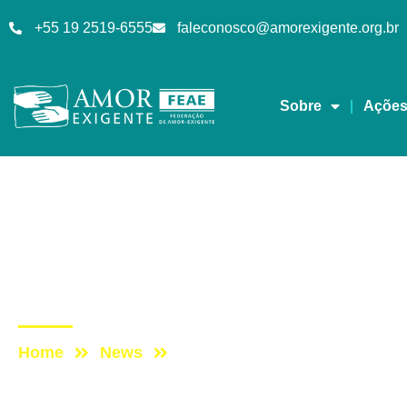
+55 19 2519-6555
faleconosco@amorexigente.org.br
Sobre
Açõe
Notícias
Post: USP/HC convida 
pesquisa que avalia t
Home
News
Post