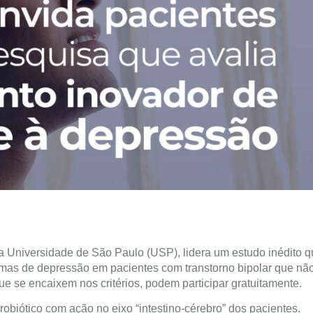
s da Universidade de São Paulo (USP), lidera um estudo inédito 
omas de depressão em pacientes com transtorno bipolar que nã
 se encaixem nos critérios, podem participar gratuitamente.
robiótico com ação no eixo “intestino-cérebro” dos pacientes.