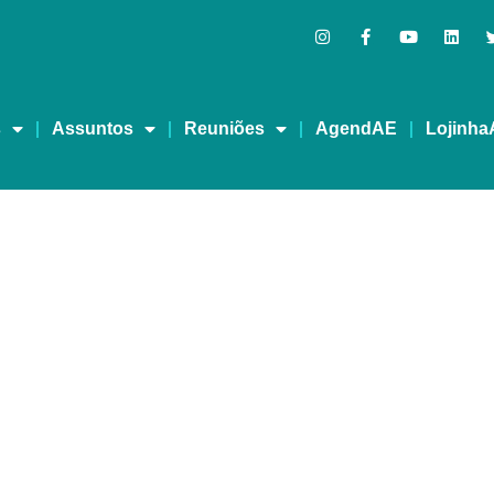
s
Assuntos
Reuniões
AgendAE
Lojinha
pessoas com transtorno
ratamento inovador de 