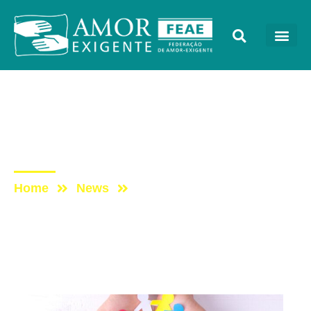
Cursos
Post: Webinar –
Despertando valores
Home
News
Post