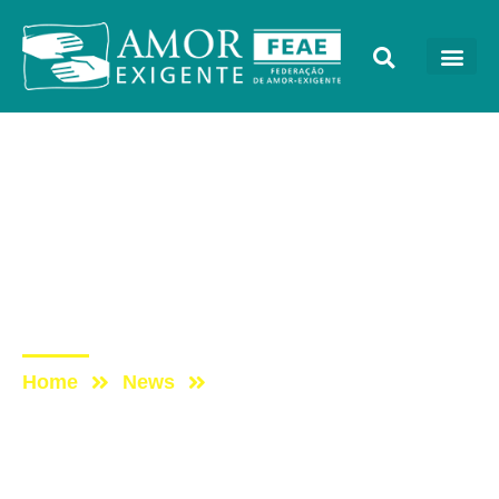
Sem categoria
Post: XVI Conferência
Latino-Americana de
Comunidades
Terapêuticas
Home
News
Post