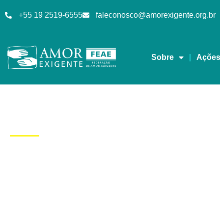
+55 19 2519-6555
faleconosco@amorexigente.org.br
Sobre
Açõe
Dia: 25/05/2015