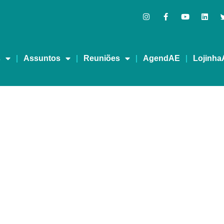
s
Assuntos
Reuniões
AgendAE
Lojinha