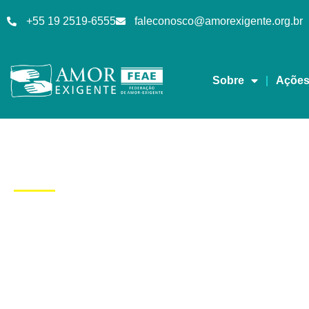
+55 19 2519-6555
faleconosco@amorexigente.org.br
Sobre
Açõe
Dia: 22/02/2017