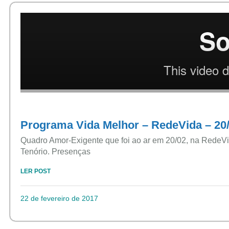
Programa Vida Melhor – RedeVida – 20
Quadro Amor-Exigente que foi ao ar em 20/02, na RedeV
Tenório. Presenças
LER POST
22 de fevereiro de 2017