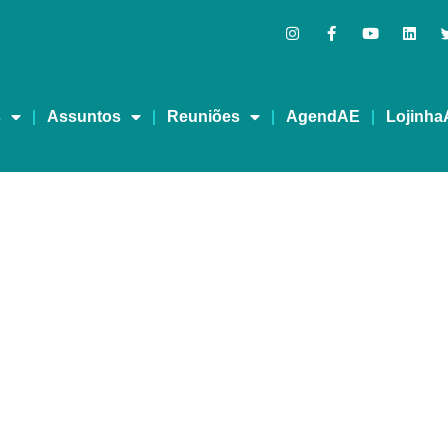
s
Assuntos
Reuniões
AgendAE
Lojinha