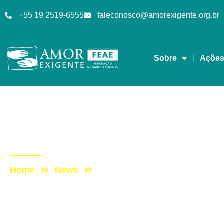
+55 19 2519-6555
faleconosco@amorexigente.org.br
Sobre
Açõe
Mensagens
Post: Ressocialização
Home
News
Post