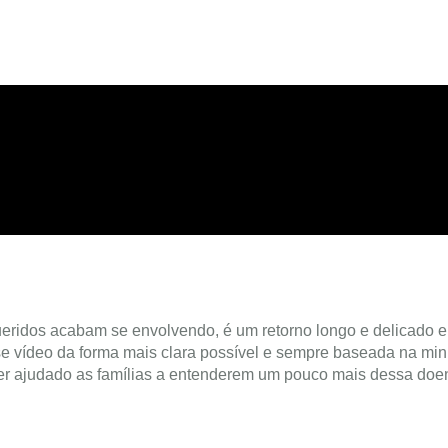
eridos acabam se envolvendo, é um retorno longo e delicado e
esse vídeo da forma mais clara possível e sempre baseada na m
er ajudado as famílias a entenderem um pouco mais dessa doen