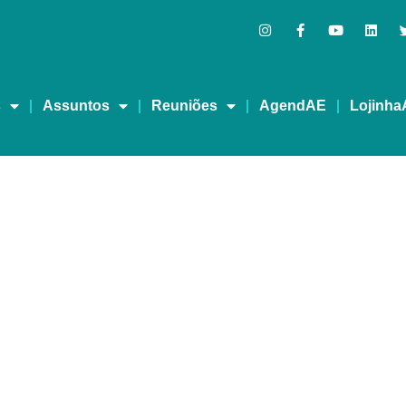
s
Assuntos
Reuniões
AgendAE
Lojinha