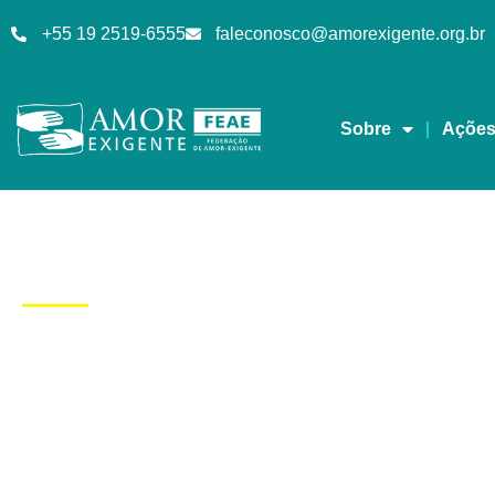
+55 19 2519-6555
faleconosco@amorexigente.org.br
Sobre
Açõe
Dia: 8/06/2018