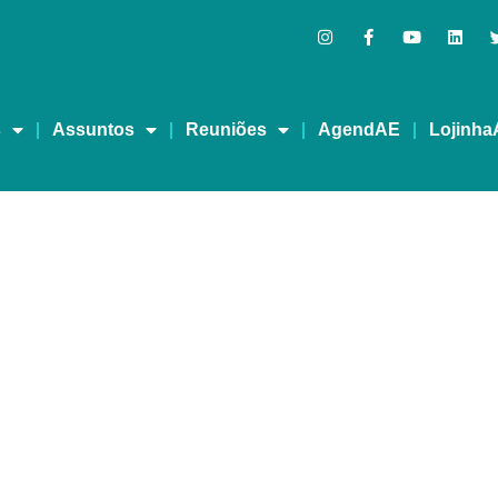
s
Assuntos
Reuniões
AgendAE
Lojinha