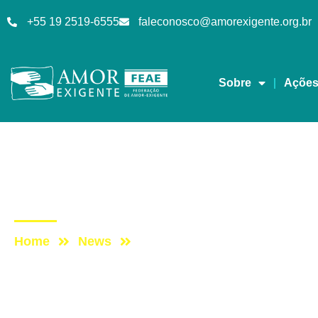
+55 19 2519-6555
faleconosco@amorexigente.org.br
Sobre
Açõe
AE na Mídia
Post: Amor-Exigente 
Home
News
Post