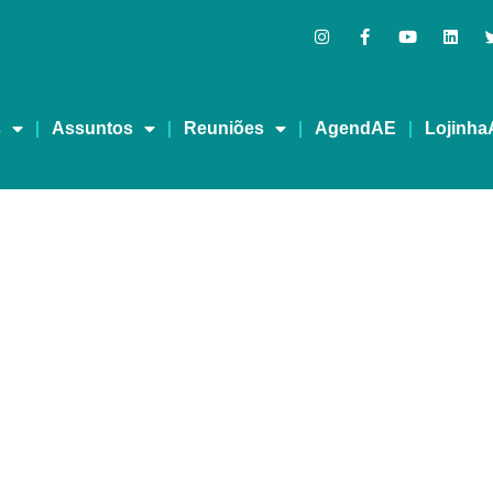
s
Assuntos
Reuniões
AgendAE
Lojinha
na Rádio Boa Nova