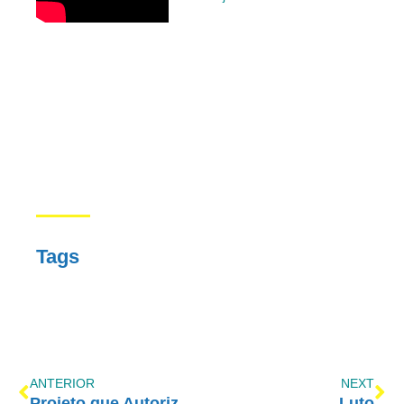
Tags
ANTERIOR
NEXT
Projeto que Autoriza Porte e Uso Suficiente para Consumo de Drogas por Cinco Dias
Luto