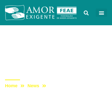
Artigos
Post: 8 conselhos para
exercer autoridade
assertiva com os seus
filhos
Home
News
Post