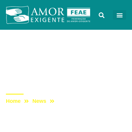
Mensagens
Post: Projeto que Autoriza
Porte e Uso Suficiente
para Consumo de Drogas
por Cinco Dias
Home
News
Post