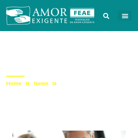
Artigos
Post: Exigência não é
prosa
Home
News
Post