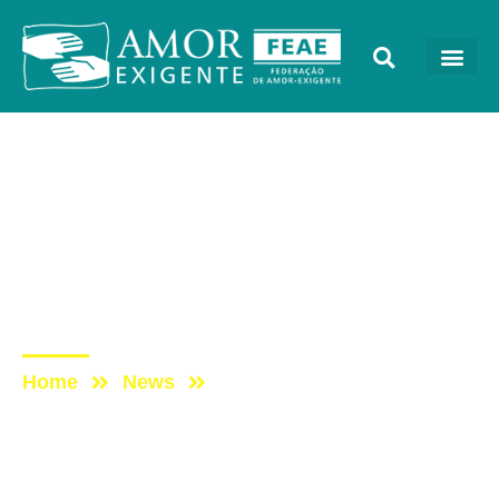
AE na Mídia
Post: ‘A gente não pode
achar, como na Idade
Média, que o álcool só
aumenta a sociabilidade’
Home
News
Post