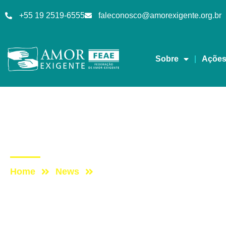
+55 19 2519-6555
faleconosco@amorexigente.org.br
Sobre
Açõe
Mensagens
Post: Dia Mundial da I
Home
News
Post