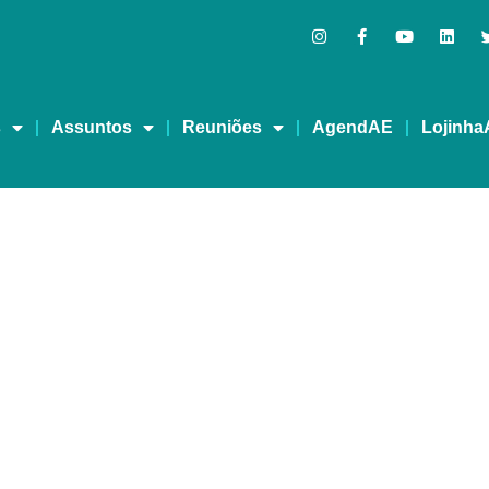
s
Assuntos
Reuniões
AgendAE
Lojinha
nternet Segura