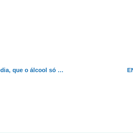
‘A gente não pode achar, como na Idade Média, que o álcool só aumenta a sociabilidade’
E