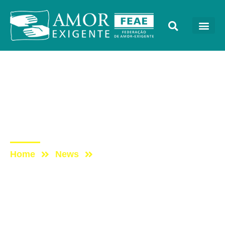
AE na Redevida
Post: AE NO PROGRAMA
VIDA MELHOR –
REDEVIDA – 01/02/2021
Home
News
Post