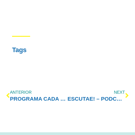
Tags
ANTERIOR
NEXT
PROGRAMA CADA VEZ MELHOR COM AMOR-EXIGENTE – 08/06/2020
ESCUTAE! – PODCAST DO AMOR-EXIGENTE – EPISÓDIO 12