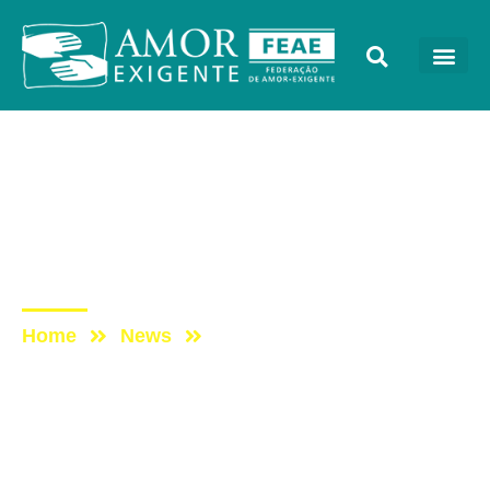
AE na Redevida
Post: AE NO PROGRAMA
VIDA MELHOR –
REDEVIDA – 08/06/2020
Home
News
Post