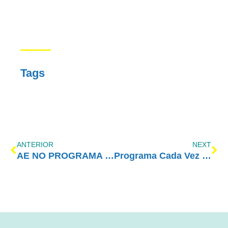
Tags
ANTERIOR
NEXT
AE NO PROGRAMA VIDA MELHOR – REDEVIDA – 03/06/2024
Programa Cada Vez Melhor com Amor-Exigente – Sempre é tempo de ficar cada vez melhor