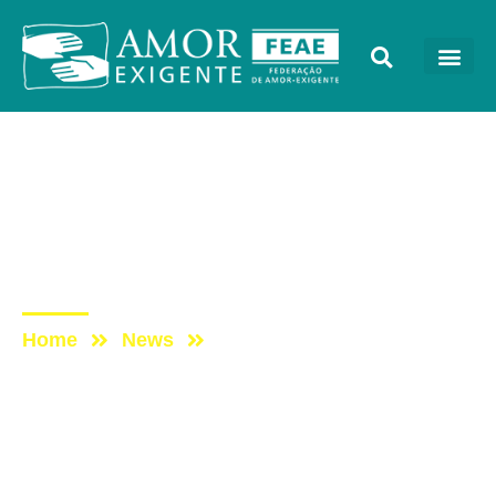
AE na Redevida
Post: AE NO PROGRAMA
VIDA MELHOR –
REDEVIDA – 10/06/2024
Home
News
Post