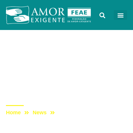
Cada Vez Melhor
Post: Programa Cada Vez
Melhor com Amor-
Exigente – Sempre é
tempo de ficar cada vez
melhor
Home
News
Post