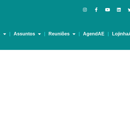
s
Assuntos
Reuniões
AgendAE
Lojinha
MA VIDA MELHOR – RED