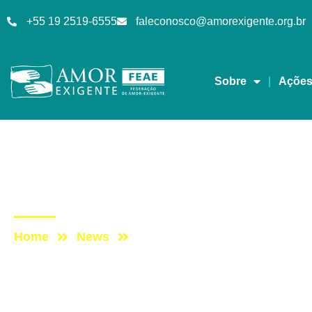
+55 19 2519-6555
faleconosco@amorexigente.org.br
Sobre
Açõe
AE na Redevida
Post: AE NO PROGRA
Home
News
Post