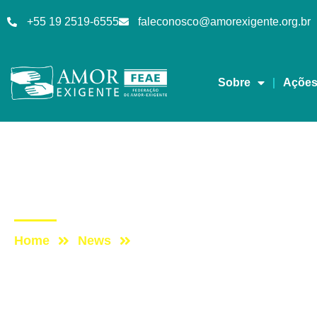
+55 19 2519-6555
faleconosco@amorexigente.org.br
Sobre
Açõe
Cada Vez Melhor
Post: Programa Cada 
Home
News
Post