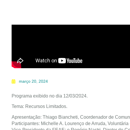
março 20, 2024
Programa exibido no dia 12/03/2024.
Tema: Recursos Limitados.
Apresentação: Thiago Biancheti, Coordenador de Comun
Participantes: Michelle A. Lourenço de Arruda, Voluntári
Vice-Presidente da FEAE; e Rogério Nastri, Diretor de