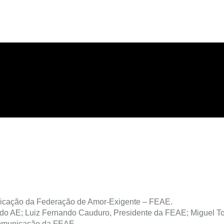
icação da Federação de Amor-Exigente – FEAE.
a do AE; Luiz Fernando Cauduro, Presidente da FEAE; Miguel Tort
 Comunicação da FEAE.