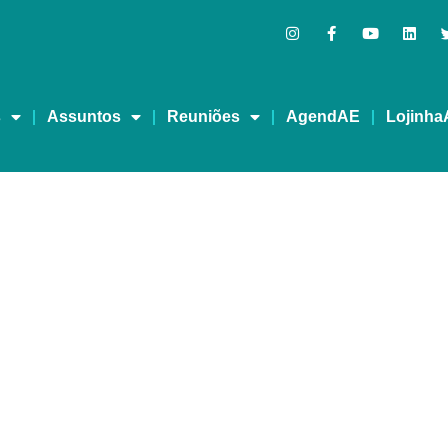
s
Assuntos
Reuniões
AgendAE
Lojinha
Vez Melhor – Recursos 