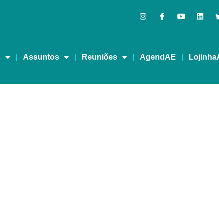
s
Assuntos
Reuniões
AgendAE
Lojinha
MA VIDA MELHOR – RED