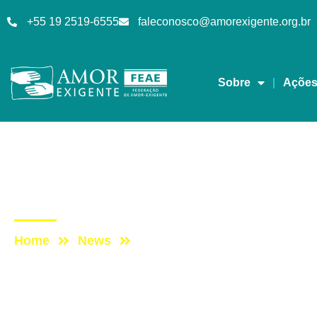
+55 19 2519-6555
faleconosco@amorexigente.org.br
Sobre
Açõe
AE na Redevida
Post: AE NO PROGRA
Home
News
Post