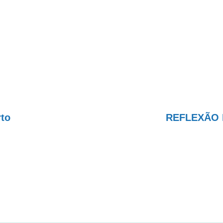
rto
REFLEXÃO D