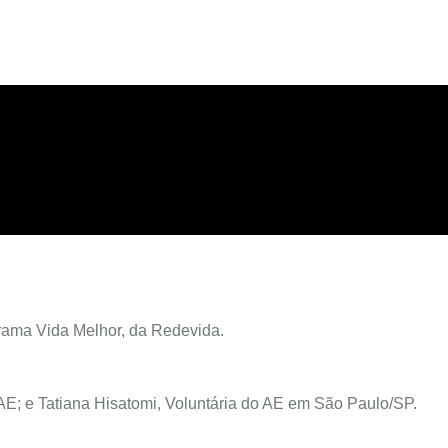
rama Vida Melhor, da Redevida.
E; e Tatiana Hisatomi, Voluntária do AE em São Paulo/SP.