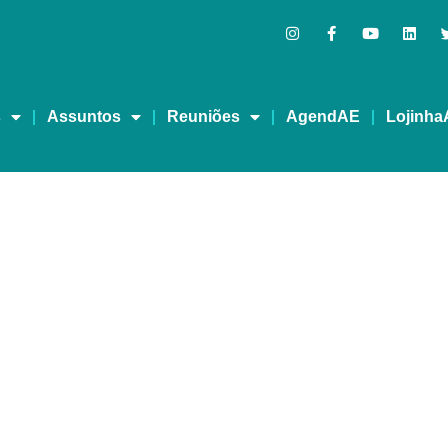
s
Assuntos
Reuniões
AgendAE
Lojinha
MA VIDA MELHOR – RED