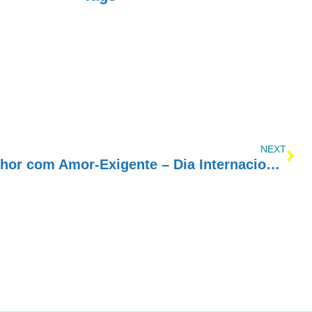
NEXT
Programa Cada Vez Melhor com Amor-Exigente – Dia Internacional de Combate às Drogas