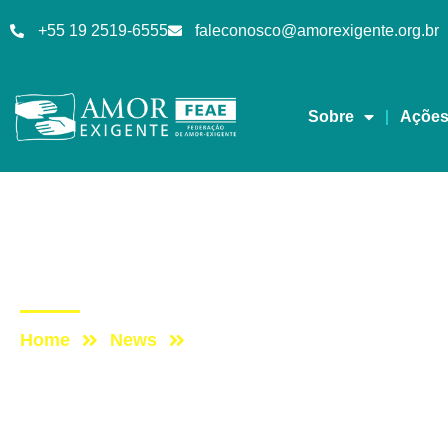
+55 19 2519-6555
faleconosco@amorexigente.org.br
Sobre
Açõe
AE na Redevida
Post: AE NO PROGRA
Home
News
Post